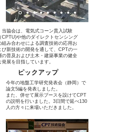
当協会は、電気式コーン貫入試験
（CPTU)や他のダイレクトセンシング
の組み合わせによる調査技術の応用お
よび新技術の開発を通して、CPTの一
層の普及および土木・建築事業の健全
な発展を目指しています。
ピックアップ
今年の地盤工学研究発表会（静岡）で
論文5編を発表しました。
​また、併せて展示ブースを設けてCPT
の説明を行いました。3日間で延べ130
人の方々に来場いただきました。