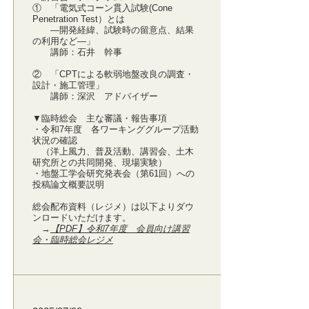
① 「電気式コーン貫入試験(Cone
Penetration Test）とは
―開発経緯、試験時の留意点、結果
の利用など―」
講師：石井 幹事
② 「CPTによる軟弱地盤改良の調査・
設計・施工管理」
講師：深沢 アドバイザー
▼臨時総会 主な審議・報告事項
・令和7年度 各ワーキンググループ活動
状況の確認
（洋上風力、普及活動、講習会、土木
研究所との共同開発、現場実験）
・地盤工学会研究発表会（第61回）への
投稿論文概要説明
総会配布資料（レジメ）は以下よりダウ
ンロードいただけます。
→
【PDF】令和7年度 会員向け講習
会・臨時総会レジメ