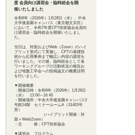
度 会員向け講習会・臨時総会を開
催いたしました
令和8年（2026年）1月28日（水）、中央
大学後楽園キャンパス（東京都文京区）
において、令和7年度CPT技術協会会員向
け講習会・臨時総会を開催いたしまし
た。
当日は、対面およびWeb（Zoom）のハイ
ブリッド形式にて実施し、CPTの基礎技
術から応用事例まで幅広い内容の講習を
行いました。その後、臨時総会として各
ワーキンググループの活動状況の報告お
よび地盤工学会への投稿論文の概要説明
を行いました。
▼開催概要
・開催日時：令和8年（2026年）1月28日
（水） 13:00～16:45
・開催場所：中央大学後楽園キャンパス3
号館14階 セミナールームA（31403号
室）
（ハイブリッド開催：対
面＋Web/Zoom）
・主 催：CPT技術協会
▼講習会 プログラム